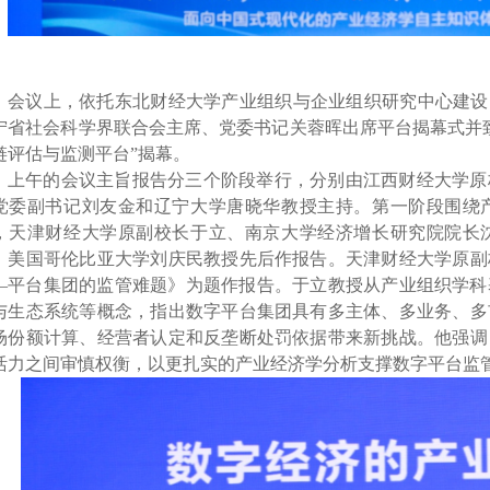
会议上，
依托东北财经大学产业组织与企业组织研究中心建设
宁省社会科学界联合会主席、党委书记关蓉晖
出席平台揭幕式并
链评估与监测平台”揭幕。
上午的会议
主旨报告分三个阶段举行
，分别由
江西财经大学原
党委副书记刘友金
和
辽宁大学唐晓华教授主持
。
第一阶
段
围绕
，
天津财经大学原副校长于立
、
南京大学
经济增长研究院院长
、
美国哥伦比亚大学刘庆民
教授先后作报告。
天津财经大学原副
—
平台集团的监管难题》为题作报告。于立教授从产业组织学科
与生态系统等概念，指出数字平台集团具有多主体、多业务、多
场份额计算、经营者认定和反垄断处罚依据带来新挑战。他强调
活力之间审慎权衡，以更扎实的产业经济学分析支撑数字平台监