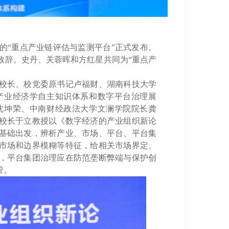
的
“重点产业链评估与监测平台”正式发布。
致辞。
史丹、关蓉晖和方红星共同为
“重点产
校长、校党委原书记卢福财
、
湖南科技大学
产业经济学自主知识体系和数字平台治理展
沈坤荣
、
中南财经政法大学文澜学院院长
龚
校长于立教授以《数字经济的产业组织新论
基础出发，辨析产业、市场、平台、平台集
市场和边界模糊等特征，给相关市场界定、
，平台集团治理应在防范垄断弊端与保护创
管。