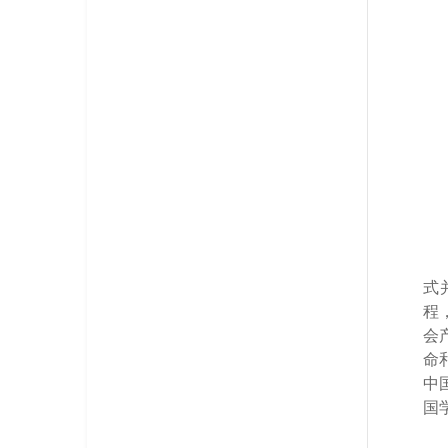
式
程
会
命
中
国