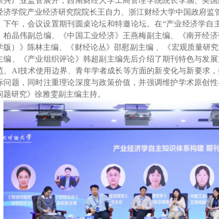
新兴产业监管展开，西南财经大学
工商管理学院
院长李涵、美国
经济学院
产业经济研究院院长
王自力、
浙江财经大学中国政府监
下午，会议设置期刊圆桌论坛和
特邀
论坛。
在
“
产业经济学自
》柏晶伟副总编、《中国工业经济》王燕梅副主编、《南开经济
学版）》陈林主编、《财经论丛》邵慰副主编
、《宏观质量研究
主编、《产业组织评论》韩超副主编先后介绍了期刊特色与发展
范、
AI
技术使用
边界、青年学者成长等方面的新变化
与新要求，
际问题，同时注重理论深度与政策价值
，并
强调维护学术原创性
问题研究》徐雅雯副主编主持。