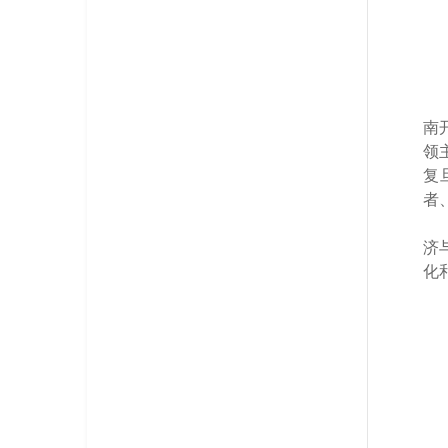
南
领
复
者
济
化