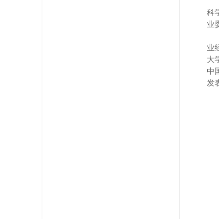
科
业
业
大
中
发