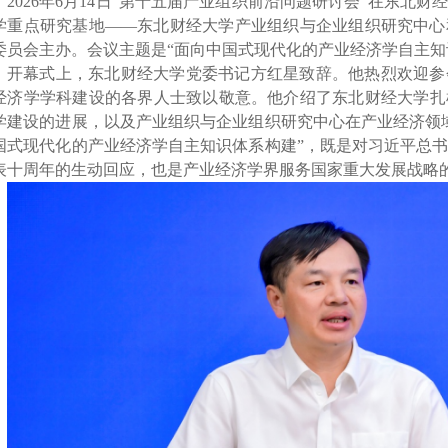
202
6
年
6月
14
日
“第十
五
届产业组织前沿问题研讨会
”在东北财
学重点研究基地——东北财经大学产业组织与企业组织研究中心
委员会主办。会议主题是
“
面向中国式现代化的产业经济学自主知
开幕式上，东北财经大学党委书记方红星致辞。他热烈欢迎参
经济学学科建设的各界人士致以敬意。他介绍了
东北财经大学
扎
学建设的进展，以及产业组织与企业组织研究中心在产业经济领
国式现代化的产业经济学自主知识体系构建”，既是对习近平总
表十周年的生动回应，也是产业经济学界服务国家重大发展战略