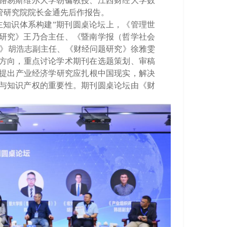
路易斯维尔大学朝镛教授、江西财经大学
数
管研究院院长金通
先后作报告。
主知识体系构建
”
期刊圆桌论坛
上，
《管理世
研究》王乃合主任、《暨南学报（哲学社会
》胡浩志副主任、《财经问题研究》徐雅雯
方向，
重点讨论学术期刊在选题策划、
审稿
提出
产业经济学
研究应扎根中国现实
，
解决
与知识产权的重要性
。期刊圆桌论坛由《财