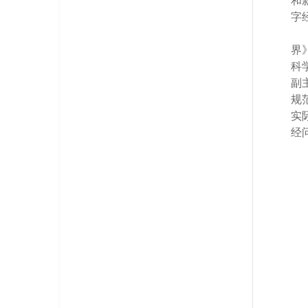
和
字
界
科
副
规
实
经