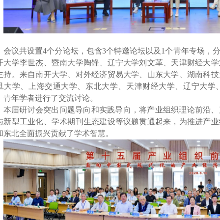
会议共
设置
4
个分论坛，
包含
3个
特邀
论坛以及
1
个青年专场，
开大学李世杰、暨南大学陶锋、辽宁大学刘文革、天津财经大学
主持。来自南开大学、对外经济贸易大学、山东大学、湖南科技
旦大学、上海交通大学、东北大学、天津财经大学、辽宁大学
、青年学者
进行了
交流讨论。
本届研讨会突出问题导向和实践导向，将产业组织理论前沿、
与新型工业化、学术期刊生态建设等议题贯通起来，为推进产业
和东北全面振兴贡献了学术智慧。