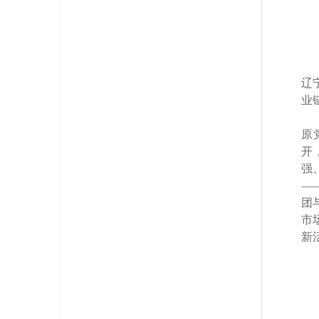
辽
业
原
开
强
—
团
市
新