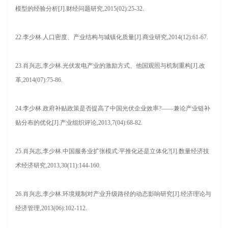
模型的经验分析[J].财经问题研究,2015(02):25-32.
22.李少林.人口密度、产业结构与城镇化质量[J].商业研究,2014(12):61-67.
23.肖兴志,李少林.光伏发电产业的激励方式、他国观照与机制重构[J].改
革,2014(07):75-86.
24.李少林.政府补贴政策是否提高了中国光伏企业效率?——兼论产业链补
贴分布的优化[J].产业组织评论,2013,7(04):68-82.
25.肖兴志,李少林.中国服务业扩张模式:平推化还是立体化?[J].数量经济技
术经济研究,2013,30(11):144-160.
26.肖兴志,李少林.环境规制对产业升级路径的动态影响研究[J].经济理论与
经济管理,2013(06):102-112.