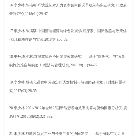
16.李少林,陈艳彬.环境规制对人力资本偏向的调节机制与实证研究[J].政府
管制评论,2018(01):29-47.
17.李少林,陈满满.中国清洁能源与绿色发展:实践探索、国际借鉴与政策优
化[J].价格理论与实践,2018(04):56-59.
18.史丹,李少林.京津冀绿色协同发展效果研究——基于“煤改气、电”政策
实施的准自然实验[J].经济与管理研究,2018,39(11):64-77.
19.李少林.城镇化进程中碳锁定的诱发机制与解锁路径研究[J].财经问题研
究,2017(03):28-35.
20.李少林.2001-2012年全球23国新能源发电效率测算与驱动因素分析[J].资
源科学,2016,38(02):321-332.
21.李少林.战略性新兴产业与传统产业的协同发展——基于省际空间计量