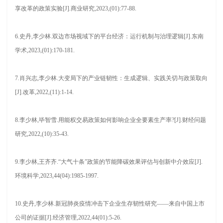
享改革的政策实验[J].商业研究,2023,(01):77-88.
6.史丹,李少林.双边市场视域下的平台经济：运行机制与治理逻辑[J].东南
学术,2023,(01):170-181.
7.肖兴志,李少林.大变局下的产业链韧性：生成逻辑、实践关切与政策取向
[J].改革,2022,(11):1-14.
8.李少林,毕智雪.用能权交易政策如何影响企业全要素生产率?[J].财经问题
研究,2022,(10):35-43.
9.李少林,王齐齐.“大气十条”政策的节能降碳效果评估与创新中介效应[J].
环境科学,2023,44(04):1985-1997.
10.史丹,李少林.新冠肺炎疫情冲击下企业生存韧性研究——来自中国上市
公司的证据[J].经济管理,2022,44(01):5-26.