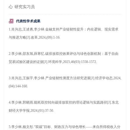
心
研究实习员
代表性学术成果
1.肖兴志,王述勇,李少林.金融支持产业链韧性提升：内在逻辑、现实需求
与推进方略[J].改革,2024,(09):1-16.
2.李少林,邵东旭,薛寒忆.碳排放双控效果评估与绿色创新机制：基于自由
贸易试验区建设的证据[J].环境科学,2025,46(03):1558-1572.
3.肖兴志,王振宇,李少林.产业链韧性测度方法研究进展[J].经济学动态,2024,
(04):144-160.
4.李少林,郭晓雨.能耗双控转向碳排放双控的理论逻辑与实践路径[J].东北
财经大学学报,2024,(01):37-50.
5.李少林,杨文彤.“双碳”目标、财政压力与绿色增长——来自所得税收入分