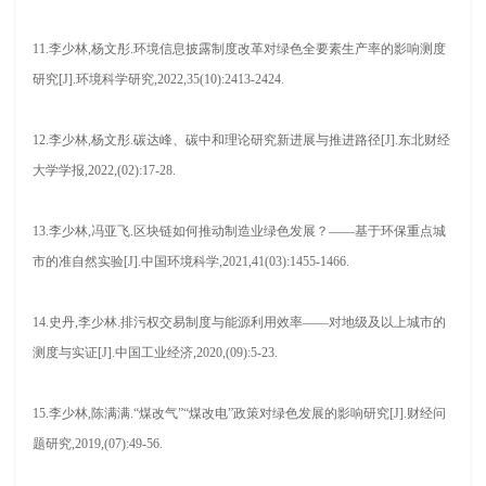
11.李少林,杨文彤.环境信息披露制度改革对绿色全要素生产率的影响测度
研究[J].环境科学研究,2022,35(10):2413-2424.
12.李少林,杨文彤.碳达峰、碳中和理论研究新进展与推进路径[J].东北财经
大学学报,2022,(02):17-28.
13.李少林,冯亚飞.区块链如何推动制造业绿色发展？——基于环保重点城
市的准自然实验[J].中国环境科学,2021,41(03):1455-1466.
14.史丹,李少林.排污权交易制度与能源利用效率——对地级及以上城市的
测度与实证[J].中国工业经济,2020,(09):5-23.
15.李少林,陈满满.“煤改气”“煤改电”政策对绿色发展的影响研究[J].财经问
题研究,2019,(07):49-56.